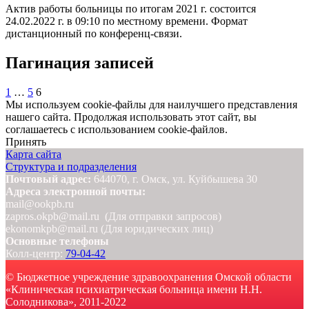
Актив работы больницы по итогам 2021 г. состоится
24.02.2022 г. в 09:10 по местному времени. Формат
дистанционный по конференц-связи.
Пагинация записей
1
…
5
6
Мы используем cookie-файлы для наилучшего представления
нашего сайта. Продолжая использовать этот сайт, вы
соглашаетесь с использованием cookie-файлов.
Принять
Карта сайта
Структура и подразделения
Почтовый адрес:
644070, г. Омск, ул. Куйбышева 30
Адреса электронной почты:
mail@ookpb.ru
zapros.okpb@mail.ru (Для отправки запросов)
ekonomkpb@mail.ru (Для юридических лиц)
Основные телефоны
Колл-центр:
79-04-42
© Бюджетное учреждение здравоохранения Омской области
«Клиническая психиатрическая больница имени Н.Н.
Солодникова», 2011-2022