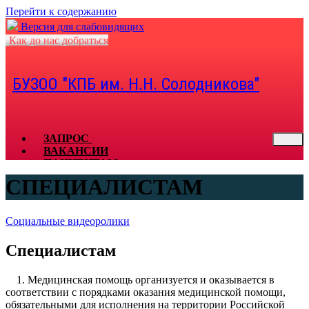
Перейти к содержанию
Версия для слабовидящих
Как до нас добраться
БУЗОО "КПБ им. Н.Н. Солодникова"
ЗАПРОС
ВАКАНСИИ
ПАЦИЕНТАМ
СПЕЦИАЛИСТАМ
СПЕЦИАЛИСТАМ
КОНТАКТЫ
ДОКУМЕНТЫ
ОТЗЫВЫ
Социальные видеоролики
ЗАКУПКИ
ГОРЯЧАЯ ЛИНИЯ
Специалистам
1. Медицинская помощь организуется и оказывается в
X
соответствии с порядками оказания медицинской помощи,
обязательными для исполнения на территории Российской