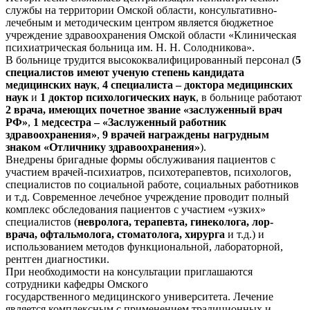
службы на территории Омской области, консультативно-
лечебным и методическим центром является бюджетное
учреждение здравоохранения Омской области «Клиническая
психиатрическая больница им. Н. Н. Солодникова».
В больнице трудится высококвалифицированный персонал (
5
специалистов имеют ученую степень кандидата
медицинских наук
,
4
специалиста – доктора медицинских
наук
и
1
доктор психологических наук
, в больнице работают
2 врача, имеющих почетное звание «заслуженный врач
РФ»
,
1 медсестра – «Заслуженный работник
здравоохранения»
,
9 врачей награждены нагрудным
знаком «Отличнику здравоохранения»
).
Внедрены бригадные формы обслуживания пациентов с
участием врачей-психиатров, психотерапевтов, психологов,
специалистов по социальной работе, социальных работников
и т.д. Современное лечебное учреждение проводит полный
комплекс обследования пациентов с участием «узких»
специалистов (
невролога, терапевта, гинеколога, лор-
врача, офтальмолога, стоматолога, хирурга
и т.д.) и
использованием методов функциональной, лабораторной,
рентген диагностики.
При необходимости на консультации приглашаются
сотрудники кафедры Омского
государственного медицинского университета. Лечение
является комплексным с применением традиционных и