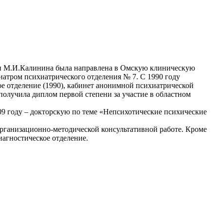
ени М.И.Калинина была направлена в Омскую клиническую
иатром психиатрического отделения № 7. С 1990 году
е отделение (1990), кабинет анонимной психиатрической
 получила диплом первой степени за участие в областном
09 году – докторскую по теме «Непсихотические психические
организационно-методической консультативной работе. Кроме
иагностическое отделение.