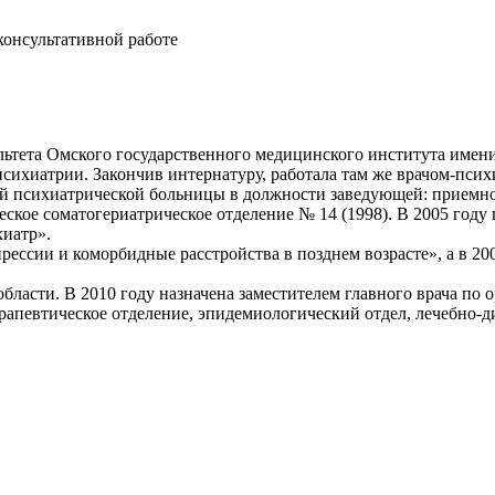
консультативной работе
ультета Омского государственного медицинского института им
ихиатрии. Закончив интернатуру, работала там же врачом-псих
ой психиатрической больницы в должности заведующей: приемно
еское соматогериатрическое отделение № 14 (1998). В 2005 году
иатр».
рессии и коморбидные расстройства в позднем возрасте», а в 20
ласти. В 2010 году назначена заместителем главного врача по 
терапевтическое отделение, эпидемиологический отдел, лечебно-д