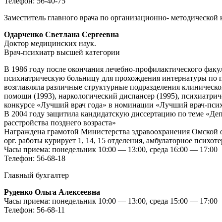
Телефон: 56-40-75
Заместитель главного врача по организационно- методической 
Одарченко Светлана Сергеевна
Доктор медицинских наук.
Врач-психиатр высшей категории
В 1986 году после окончания лечебно-профилактического фак
психиатрическую больницу для прохождения интернатуры по пс
возглавляла различные структурные подразделения клиническ
помощи (1993), наркологический диспансер (1995), психиатрич
конкурсе «Лучший врач года» в номинации «Лучший врач-псих
В 2004 году защитила кандидатскую диссертацию по теме «Деп
расстройства позднего возраста»
Награждена грамотой Министерства здравоохранения Омской об
орг. работы курирует 1, 14, 15 отделения, амбулаторное психо
Часы приема: понедельник 10:00 — 13:00, среда 16:00 — 17:00
Телефон: 56-68-18
Главный бухгалтер
Руденко Ольга Алексеевна
Часы приема: понедельник 10:00 — 13:00, среда 15:00 — 17:00
Телефон: 56-68-11