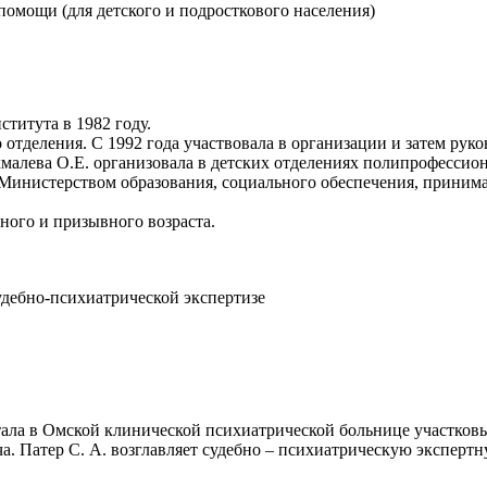
помощи (для детского и подросткового населения)
титута в 1982 году.
 отделения. С 1992 года участвовала в организации и затем ру
хмалева О.Е. организовала в детских отделениях полипрофессион
 Министерством образования, социального обеспечения, принима
ного и призывного возраста.
судебно-психиатрической экспертизе
тала в Омской клинической психиатрической больнице участко
ача. Патер С. А. возглавляет судебно – психиатрическую экспер