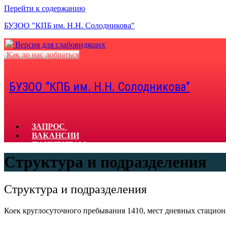
Перейти к содержанию
БУЗОО "КПБ им. Н.Н. Солодникова"
Версия для слабовидящих
Как до нас добраться
БУЗОО "КПБ им. Н.Н. Солодникова"
ЗАПРОС
ВАКАНСИИ
ПАЦИЕНТАМ
СПЕЦИАЛИСТАМ
Структура и подразделения
КОНТАКТЫ
ДОКУМЕНТЫ
ОТЗЫВЫ
Структура и подразделения
ЗАКУПКИ
ГОРЯЧАЯ ЛИНИЯ
Коек круглосуточного пребывания 1410, мест дневных стацион
X