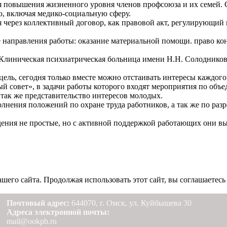
 повышения жизненного уровня членов профсоюза и их семей. С
, включая медико-социальную сферу.
я через коллективный договор, как правовой акт, регулирующий
е направления работы: оказание материальной помощи. право к
Клиническая психиатрическая больница имени Н.Н. Солодникова
ель, сегодня только вместе можно отстаивать интересы каждого
 совет», в задачи работы которого входят мероприятия по об
так же представительство интересов молодых.
олнения положений по охране труда работников, а так же по р
дения не простые, но с активной поддержкой работающих они 
его сайта. Продолжая использовать этот сайт, вы соглашаетесь 
Почтовый адрес:
644070, г. Омск, ул. Куйбышева 30
Адреса электронной почты:
mail@ookpb.ru