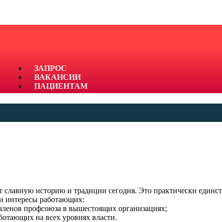
ЗАПРОС
ВАКАНСИИ
ПАЦИЕНТАМ
СПЕЦИАЛИСТАМ
КОНТАКТЫ
ДОКУМЕНТЫ
ОТЗЫВЫ
ЗАКУПКИ
ГОРЯЧАЯ ЛИНИЯ
X
т славную историю и традиции сегодня. Это практически единст
 и интересы работающих:
 членов профсоюза в вышестоящих организациях;
ботающих на всех уровнях власти.