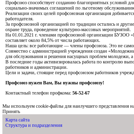
Профсоюз способствует созданию благоприятных условий для
социально-значимых соглашений по льготному обслуживанию
Реализации своих целей профсоюзная организация добиваетс
работодателя.
За профсоюзной организацией по традиции остались и други
охране труда, проведение культурно-массовых мероприятий.
На 01.01.2021 г. членами профсоюзной организации БУЗОО «
составляет около 84,5% от числа работающих.
Наша цель: все работающие — члены профсоюза. Это не самоц
Совместно с администрацией учреждения создан «Молодежный
для обслуживания и решения насущных проблем молодежи, а 
В последние годы активизировалась работа по контролю вып
работников и администрации.
Цели и задачи, стоящие перед профсоюзом работников учреж
Профсоюз нужен Вам, Вы нужны профсоюзу!
Контактный телефон профкома:
56-52-67
Мы используем cookie-файлы для наилучшего представления наш
Принять
Карта сайта
Структура и подразделения