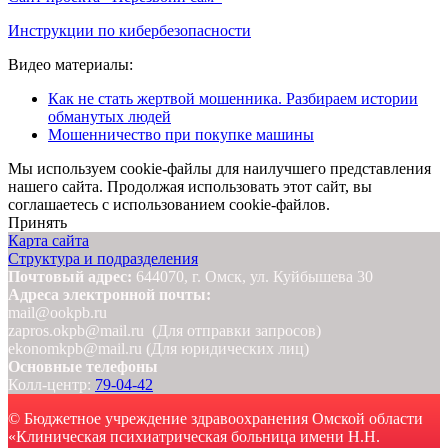
X
Инструкции по кибербезопасности
Видео материалы:
Как не стать жертвой мошенника. Разбираем истории
обманутых людей
Мошенничество при покупке машины
Мы используем cookie-файлы для наилучшего представления
нашего сайта. Продолжая использовать этот сайт, вы
соглашаетесь с использованием cookie-файлов.
Принять
Карта сайта
Структура и подразделения
Почтовый адрес:
644070, г. Омск, ул. Куйбышева 30
Адреса электронной почты:
mail@ookpb.ru
zapros.okpb@mail.ru (Для отправки запросов)
ekonomkpb@mail.ru (Для юридических лиц)
Основные телефоны
Колл-центр:
79-04-42
© Бюджетное учреждение здравоохранения Омской области
«Клиническая психиатрическая больница имени Н.Н.