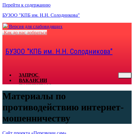
Перейти к содержанию
БУЗОО "КПБ им. Н.Н. Солодникова"
Версия для слабовидящих
Как до нас добраться
БУЗОО "КПБ им. Н.Н. Солодникова"
ЗАПРОС
ВАКАНСИИ
ПАЦИЕНТАМ
СПЕЦИАЛИСТАМ
Материалы по
КОНТАКТЫ
ДОКУМЕНТЫ
противодействию интернет-
ОТЗЫВЫ
ЗАКУПКИ
мошенничеству
ГОРЯЧАЯ ЛИНИЯ
Сайт проекта «Перезвони сам»