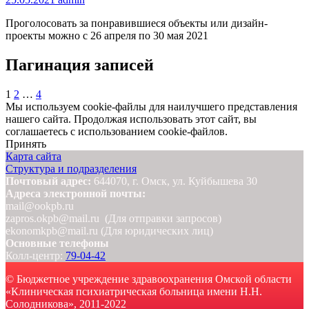
Проголосовать за понравившиеся объекты или дизайн-
проекты можно с 26 апреля по 30 мая 2021
Пагинация записей
1
2
…
4
Мы используем cookie-файлы для наилучшего представления
нашего сайта. Продолжая использовать этот сайт, вы
соглашаетесь с использованием cookie-файлов.
Принять
Карта сайта
Структура и подразделения
Почтовый адрес:
644070, г. Омск, ул. Куйбышева 30
Адреса электронной почты:
mail@ookpb.ru
zapros.okpb@mail.ru (Для отправки запросов)
ekonomkpb@mail.ru (Для юридических лиц)
Основные телефоны
Колл-центр:
79-04-42
© Бюджетное учреждение здравоохранения Омской области
«Клиническая психиатрическая больница имени Н.Н.
Солодникова», 2011-2022